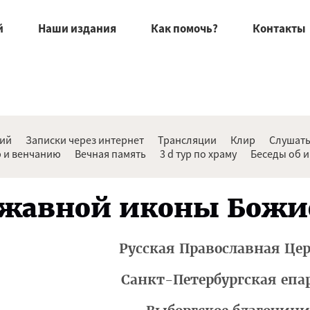
й
Наши издания
Как помочь?
Контакты
ний
Записки через интернет
Трансляции
Клир
Слушать
 и венчанию
Вечная память
3 d тур по храму
Беседы об 
ржавной иконы Божи
Русская Православная Це
Санкт-Петербургская епа