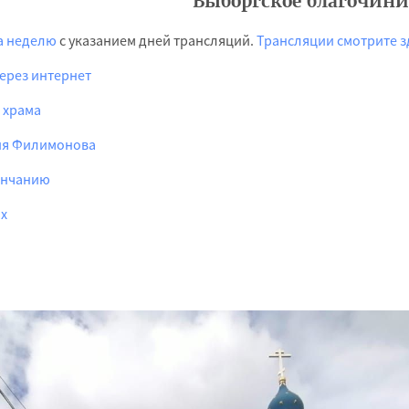
Выборгское благочини
а неделю
с указанием дней трансляций.
Трансляции смотрите з
через интернет
 храма
ия Филимонова
венчанию
ах