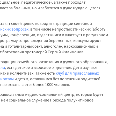
циальное, педагогическое), а также проходят
вает за больным, но и заботится о душе нуждающегося:
ставят своей целью возродить традиции семейной
нских вопросах
, в том числе непростых этических (аборты,
румы, конференции, издает книги и участвует в регулярном
 программу сопровождения беременных, консультируют
а и тоталитарных сект, алкоголе-, наркозависимых и
ат богословия протоиерей Сергий Филимонов.
радиции семейного воспитания и духовного образования,
ола
, есть детское и взрослое отделения. Дети изучают
ках и коллективах. Также есть
клуб для православных
сиротам
и детям, оставшимся без попечения родителей:
ью охватывается более 1000 человек.
 православный медико-социальный центр, который будет
. В нем социальное служение Прихода получит новое