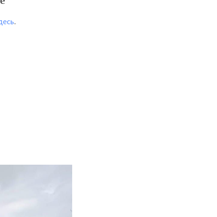
е
десь
.