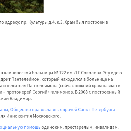
дресу: пр. Культуры д.4, к.3. Храм был построен в
ков клинической больницы № 122 им.Л.Г.Соколова. Эту идею
дрит Пантелеи́мон, который находился в больнице на
а и целителя Пантелеимона (сейчас нижний храм назван в
а – протоиерей Сергий Филимонов. В 2008 г. построенный
ский Владимир.
ианы
,
Общество православных врачей Санкт-Петербурга
еля Иннокентия Московского.
социальную помощь
одиноким, престарелым, инвалидам.