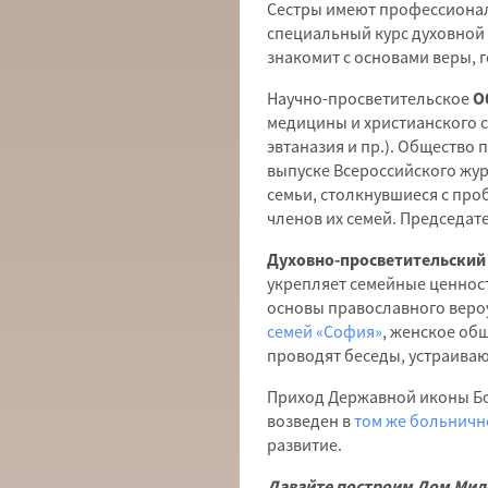
Сестры имеют профессионал
специальный курс духовной 
знакомит с основами веры, 
Научно-просветительское
О
медицины и христианского 
эвтаназия и пр.). Общество
выпуске Всероссийского жу
семьи, столкнувшиеся с про
членов их семей. Председа
Духовно-просветительский
укрепляет семейные ценност
основы православного вероу
семей «София»
, женское об
проводят беседы, устраиваю
Приход Державной иконы Бо
возведен в
том же больничн
развитие.
Давайте построим Дом Мил