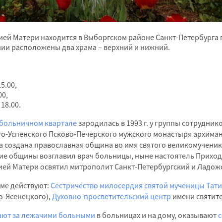
й Матери находится в Выборгском районе Санкт-Петербурга по а
ании расположены два храма – верхний и нижний.
15.00,
00,
 18.00.
 больничном квартале
зародилась в 1993 г. у группы сотрудни
о-Успенского Псково-Печерского мужского монастыря архиман
 создана православная община во имя святого великомученик
ение общины возглавил врач больницы, ныне настоятель Приход
ей Матери освятил митрополит Санкт-Петербургский и Ладож
аме действуют:
Сестричество милосердия святой мученицы Тат
о-Ясенецкого),
Духовно-просветительский центр
имени святит
ают за лежачими больными
в больницах и на дому, оказывают