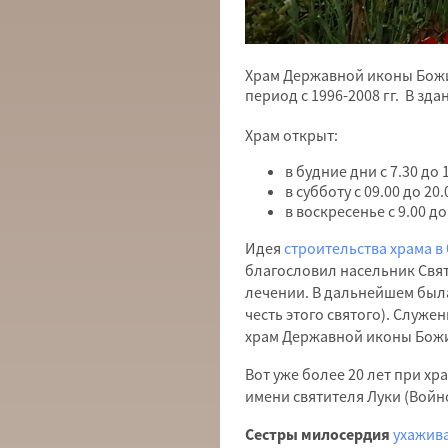
Храм Державной иконы Божие
период с 1996-2008 гг. В зд
Храм открыт:
в будние дни с 7.30 до 
в субботу с 09.00 до 20.
в воскресенье с 9.00 до
Идея
строительства храма в
благословил насельник Свят
лечении. В дальнейшем была
честь этого святого). Служ
храм Державной иконы Божи
Вот уже более 20 лет при хр
имени святителя Луки (Войн
Сестры милосердия
ухажив