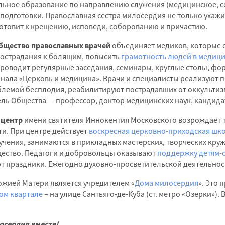
ьное образование по направлению служения (медицинское, со
подготовки. Православная сестра милосердия не только ухажи
готовит к крещению, исповеди, соборованию и причастию.
бщество православных врачей
объединяет медиков, которые 
сострадания к болящим, повысить
грамотность людей в медици
 проводит регулярные заседания, семинары, круглые столы, фо
рнала «Церковь и медицина». Врачи и специалисты реализуют
блемой бесплодия, реабилитируют пострадавших от оккультизм
тель Общества — профессор, доктор медицинских наук, кандид
 центр
имени святителя Иннокентия Московского возрождает т
и. При центре действует
воскресная церковно-приходская шк
чения, занимаются в прикладных мастерских, творческих круж
щество. Педагоги и добровольцы оказывают
поддержку детям-
т праздники. Ежегодно духовно-просветительской деятельност
жией Матери является учредителем «
Дома милосердия
». Это
ом квартале
– на улице Сантьяго-де-Куба (ст. метро «Озерки»)
осердия вместе!