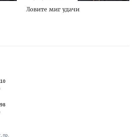
Ловите миг удачи
 10
а
 98
а
, пр.