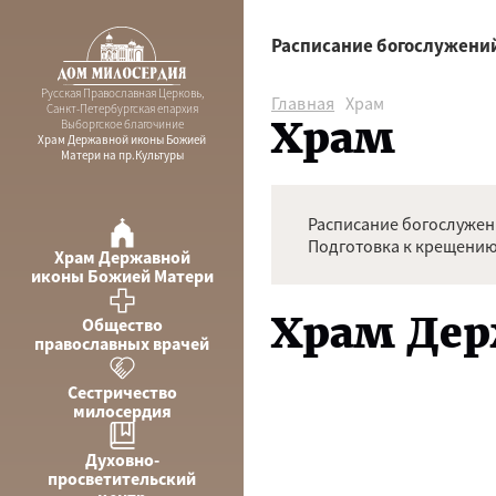
Расписание богослужени
Русская Православная Церковь,
Главная
Храм
Санкт-Петербургская епархия
Храм
Выборгское благочиние
Храм Державной иконы Божией
Матери на пр.Культуры
Расписание богослуже
Подготовка к крещению
Храм Державной
иконы Божией Матери
Храм Де
Общество
православных врачей
Сестричество
милосердия
Духовно-
просветительский