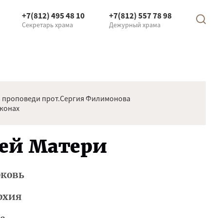
+7(812) 495 48 10
+7(812) 557 78 98
Секретарь храма
Дежурный храма
 проповеди прот.Сергия Филимонова
иконах
ей Матери
рковь
рхия